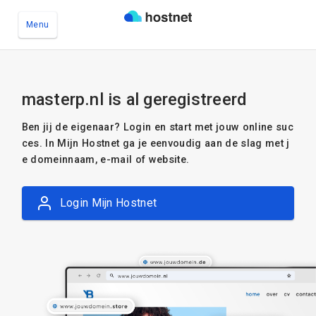
Menu
Ga naar de hoofdinhoud
masterp.nl is al geregistreerd
Ben jij de eigenaar? Login en start met jouw online suc
ces. In Mijn Hostnet ga je eenvoudig aan de slag met j
e domeinnaam, e-mail of website.
Login Mijn Hostnet